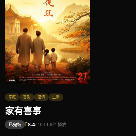
家庭
喜剧
温情
生活
家有喜事
8.4
1.8亿 播放
已完结
/ 10